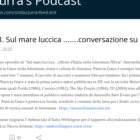
rra‘s Podcast
an.com/ondazzurra/feed.xml
. Sul mare luccica .......conversazione su
, 2025
rzo episodio di "Sul mare luccica....riflessi d'Italia nella letteratura NZese" Antonel
ricia Grace nella letteratura, storia e cultura di Aotearoa. Patricia Grace è esempio 
conta ben 7 romanzi, 8 raccolte di racconti e numerosi libri per bambini, fra i primis
 Patricia Grace è stata la prima autrice māori pubblicata in NZ con la raccolta
Waiar
simi quali
Potiki
(1986),
Cousins
(1992),
The Sky People
(1994),
TU
(2004) sino al
 opera è stata introdotta al pubblico italiano tradotta da Antonella Sarti Evans per l
 Patricia Grace è portavoce lucida, sensibile e costante della lotta per i diritti civi
ti di ricerca onorari in letteratura.
https://antonellasartievans.net
urra ringrazia l’Ambasciata d’Italia Wellington per il supporto alla realizzazione 
na in Nuova Zelanda
https://ambwellington.esteri.it/en/
83