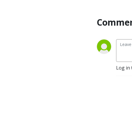
happening in New 
Zealand. Fun, flexible, 
passionately Italian. 

Commen
Ondazzurra project was 
initiated by COMITES, 
Comitato degli Italiani 
all‘Estero, and supported 
by MAECI, Ministero Affari 
Esteri Cooperazione 
Log in 
Internazionale. 

Ondazzurra is the only 
podcast programme in 
Italian produced in New 
Zealand.                         

Follow us on: 

IG:    
