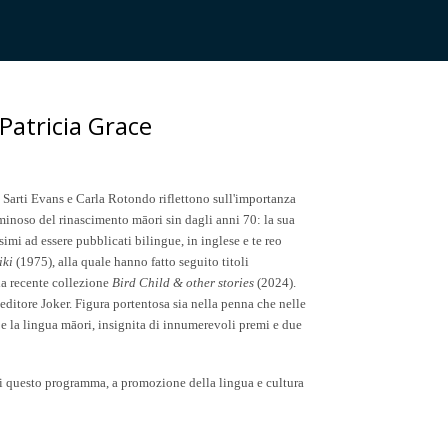
 Patricia Grace
la Sarti Evans e Carla Rotondo riflettono sull'importanza
luminoso del rinascimento māori sin dagli anni 70: la sua
simi ad essere pubblicati bilingue, in inglese e te reo
iki
(1975), alla quale hanno fatto seguito titoli
la recente collezione
Bird Child & other stories
(2024).
’editore Joker. Figura portentosa sia nella penna che nelle
ci e la lingua māori, insignita di innumerevoli premi e due
di questo programma, a promozione della lingua e cultura