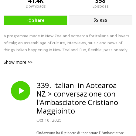
41.4K
358
Downloads
Episodes
Share
RSS
A programme made in New Zealand Aotearoa for Italians and lovers 
of Italy; an assemblage of culture, interviews, music and news of 
things Italian happening in New Zealand. Fun, flexible, passionately 
Italian. 

Show more >>
Ondazzurra project was initiated by COMITES, Comitato degli Italiani 
all‘Estero, and supported by MAECI, Ministero Affari Esteri 
339. Italiani in Aotearoa
Cooperazione Internazionale. 

NZ > conversazione con
Ondazzurra is the only podcast programme in Italian produced in 
l'Ambasciatore Cristiano
New Zealand.                         

Maggipinto
Follow us on: 

Oct 16, 2025
IG:    

Ondazzurra ha il piacere di incontrare l’Ambasciatore
instagram.com/ondazzurra_nz      
