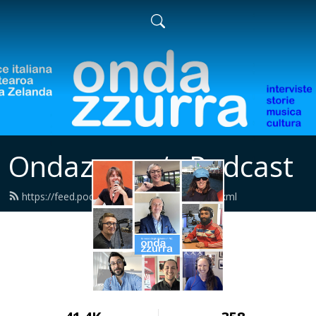
Ondazzurra‘s Podcast
https://feed.podbean.com/ondazzurra/feed.xml