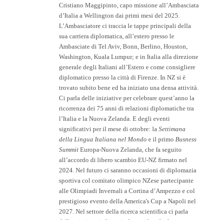
Cristiano Maggipinto, capo missione all’Ambasciata
FB:   

d’Italia a Wellington dai primi mesi del 2025.
facebook.com/ondazzurra.podcast
L’Ambasciatore ci traccia le tappe principali della
sua carriera diplomatica, all’estero presso le
Ambasciate di Tel Aviv, Bonn, Berlino, Houston,
Washington, Kuala Lumpur; e in Italia alla direzione
generale degli Italiani all’Estero e come consigliere
diplomatico presso la città di Firenze.
In NZ si è
trovato subito bene ed ha iniziato una densa attività.
Ci parla delle iniziative per celebrare quest’anno la
ricorrenza dei 75 anni di relazioni diplomatiche tra
l’Italia e la Nuova Zelanda. E degli eventi
significativi per il mese di ottobre: la
Settimana
della Lingua Italiana nel Mondo
e il primo
Busness
Summit
Europa-Nuova Zelanda, che fa seguito
all’accordo di libero scambio EU-NZ firmato nel
2024. Nel futuro ci saranno occasioni di diplomazia
sportiva col comitato olimpico NZese partecipante
alle Olimpiadi Invernali a Cortina d’Ampezzo e col
prestigioso evento della America's Cup a Napoli nel
2027. Nel settore della ricerca scientifica ci parla